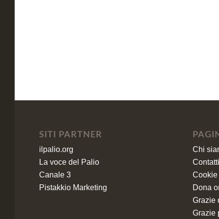
SITI PARTNER
PAGI
ilpalio.org
Chi si
La voce del Palio
Contatt
Canale 3
Cookie 
Pistakkio Marketing
Dona o
Grazie 
Grazie p