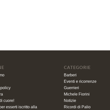
NE
CATEGORIE
amo
Barberi
i
Eventi e ricorrenze
policy
Guerrieri
ra
Michele Fiorini
di cuore!
Notizie
er esserti iscritto alla
Ricordi di Palio